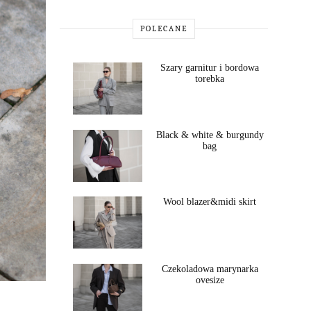
POLECANE
Szary garnitur i bordowa
torebka
Black & white & burgundy
bag
Wool blazer&midi skirt
Czekoladowa marynarka
ovesize