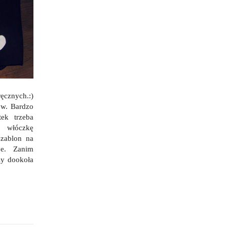
ęcznych.:)
ów. Bardzo
tek trzeba
, włóczkę
szablon na
 je. Zanim
sy dookoła