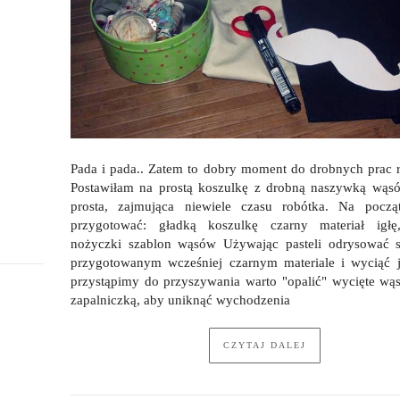
Pada i pada.. Zatem to dobry moment do drobnych prac r
Postawiłam na prostą koszulkę z drobną naszywką wąs
prosta, zajmująca niewiele czasu robótka. Na począ
przygotować: gładką koszulkę czarny materiał igłę
nożyczki szablon wąsów Używając pasteli odrysować 
przygotowanym wcześniej czarnym materiale i wyciąć
przystąpimy do przyszywania warto "opalić" wycięte wą
zapalniczką, aby uniknąć wychodzenia
CZYTAJ DALEJ