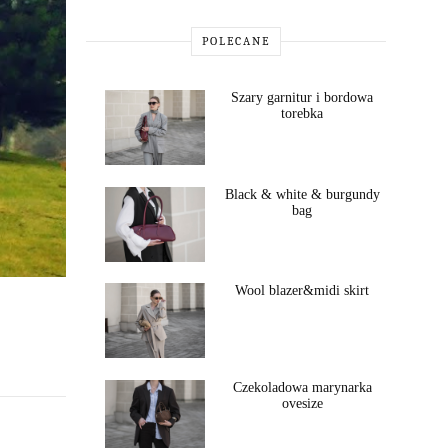
POLECANE
Szary garnitur i bordowa
torebka
Black & white & burgundy
bag
Wool blazer&midi skirt
Czekoladowa marynarka
ovesize