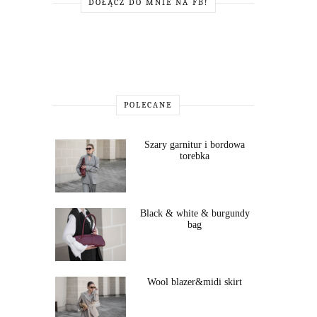
DOŁĄCZ DO MNIE NA FB!
POLECANE
Szary garnitur i bordowa
torebka
Black & white & burgundy
bag
Wool blazer&midi skirt