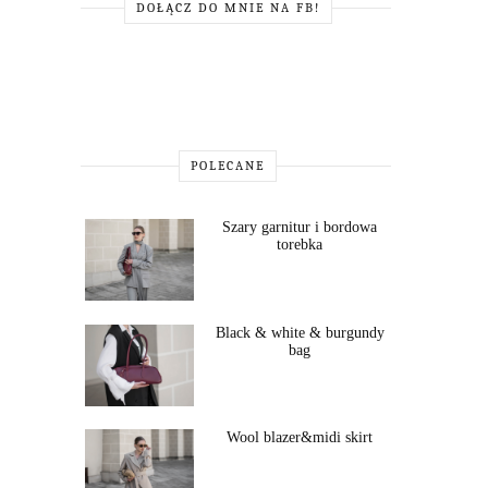
DOŁĄCZ DO MNIE NA FB!
POLECANE
Szary garnitur i bordowa
torebka
Black & white & burgundy
bag
Wool blazer&midi skirt