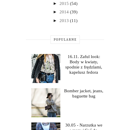
►
2015
(54)
►
2014
(39)
►
2013
(11)
POPULARNE
16.11. Zaful look:
Body w kwiaty,
spodnie z frędzlami,
kapelusz fedora
Bomber jacket, jeans,
baguette bag
30.05 - Narzutka we