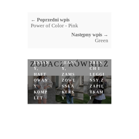
← Poprzedni wpis
Power of Color - Pink
Następny wpis →
Green
PARK
A,
ZOBACZ RÓWNIEŻ
LNIAN
JEANS
TREN
Y,
Y,
CH I
HAFT
ZAMS
LEGGI
OWAN
ZOWE
NSY Z
Y
SNEA
ZAPIĘ
KOMP
KERS
TKAM
LET
Y
I