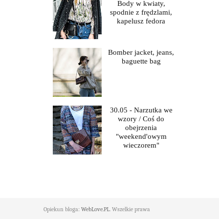
Body w kwiaty,
spodnie z frędzlami,
kapelusz fedora
Bomber jacket, jeans,
baguette bag
30.05 - Narzutka we
wzory / Coś do
obejrzenia
"weekend'owym
wieczorem"
Opiekun bloga:
WebLove.PL
. Wszelkie prawa