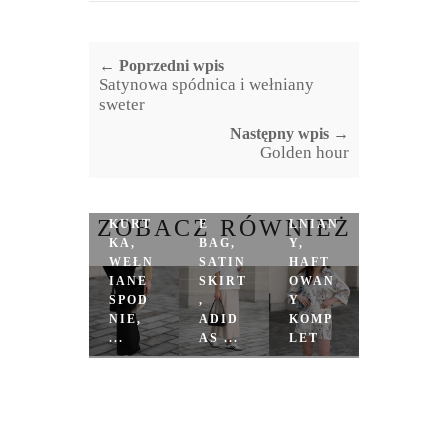
← Poprzedni wpis
Satynowa spódnica i wełniany
sweter
Następny wpis →
Golden hour
SKÓR
CHOC
ZANA
OLAT
ZOBACZ RÓWNIEŻ
KURT
E
LNIAN
KA,
BAG,
Y,
WEŁN
SATIN
HAFT
IANE
SKIRT
OWAN
SPOD
,
Y
NIE,
ADID
KOMP
...
AS ...
LET