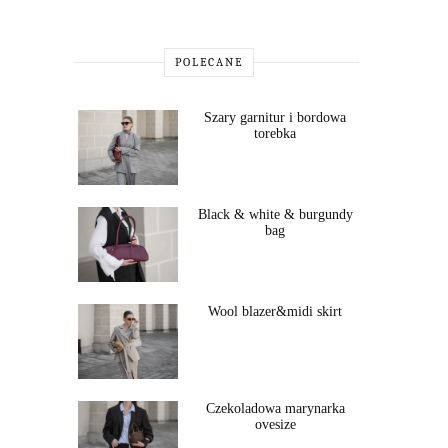
POLECANE
Szary garnitur i bordowa
torebka
Black & white & burgundy
bag
Wool blazer&midi skirt
Czekoladowa marynarka
ovesize