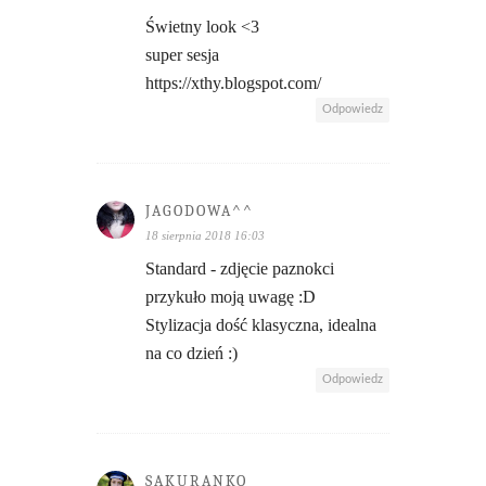
Świetny look <3
super sesja
https://xthy.blogspot.com/
Odpowiedz
JAGODOWA^^
18 sierpnia 2018 16:03
Standard - zdjęcie paznokci
przykuło moją uwagę :D
Stylizacja dość klasyczna, idealna
na co dzień :)
Odpowiedz
SAKURANKO