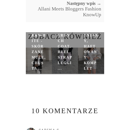
Następny wpis →
Allani Meets Bloggers Fashion
KnowUp
BLAC
BLAC
K
ZOBACZ RÓWNIEŻ
K&WH
TREN
LNIAN
ITE -
CH
Y,
SKÓR
COAT,
HAFT
ZANE
HEEL-
OWAN
MULE,
STRAP
Y
CHUS
LEGGI
KOMP
TA...
...
LET
10 KOMENTARZE