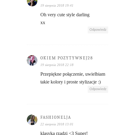
19 sierpnia 2018 19:41
Oh very cute style darling
xx
Odpowiedz
OKIEM POZYTYWNEJ28
19 sierpnia 2018 22:18
Przepiękne połączenie, uwielbiam
takie kolory i proste stylizacje :)
Odpowiedz
FASHIONELJA
22 sierpnia 2018 13:01
klasyka rządzi <3 Super!