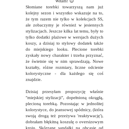
Witam!
😊
Słomiane torebki towarzyszą nam już
kolejny sezon i wszystko wskazuje na to,
że tym razem nie tylko w kolekcjach SS,
ale zobaczymy je również w jesiennych
stylizacjach. Jeszcze kilka lat temu, były to
tylko dodatki plażowe w wersjach dużych
koszy, a dzisiaj to stylowy dodatek także
do miejskiego looku. Plecione torebki
zyskały nowy charakter i trzeba przyznać,
że świetnie się w nim sprawdzają. Nowe
kształty, różne rozmiary, liczne odcienie
kolorystyczne - dla każdego się coś
znajdzie.
Dzisiaj przesyłam propozycję właśnie
"miejskiej stylizacji", dopełnioną okrągłą,
plecioną torebką. Pozostając w jednolitej
kolorystyce, do jeansowej spódnicy, (która
swoją drogą też przeżywa 'reaktywację'),
dobrałam błękitną koszulę o oversizowym
kroju. Skórzane sandałki na obcasie od