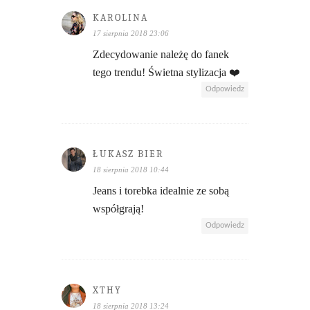
KAROLINA
17 sierpnia 2018 23:06
Zdecydowanie należę do fanek
tego trendu! Świetna stylizacja ❤️
Odpowiedz
ŁUKASZ BIER
18 sierpnia 2018 10:44
Jeans i torebka idealnie ze sobą
współgrają!
Odpowiedz
XTHY
18 sierpnia 2018 13:24