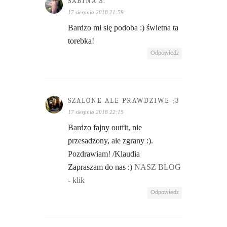
SABINA S.
17 sierpnia 2018 21:59
Bardzo mi się podoba :) świetna ta
torebka!
Odpowiedz
SZALONE ALE PRAWDZIWE ;3
17 sierpnia 2018 22:15
Bardzo fajny outfit, nie
przesadzony, ale zgrany :).
Pozdrawiam! /Klaudia
Zapraszam do nas :)
NASZ BLOG
- klik
Odpowiedz