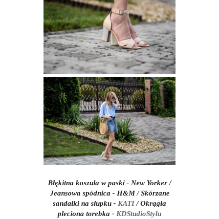
Błękitna koszula w paski - New Yorker /
Jeansowa spódnica - H&M / Skórzane
sandałki na słupku -
KATI
/ Okrągła
pleciona torebka -
KDStudioStylu