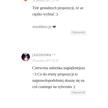
29 grudnia 2017 21:34
Tyle genialnych propozycji, że az
ciężko wybrać :)
sensiblees.pl ❤️
Odpowiedz
JAGODOWA^^
29 grudnia 2017 22:07
Czerwona sukienka najpiękniejsza
<3 Co do reszty propozycji to
najprawdopodobniej skuszę się na
coś czarnego na sylwestra :)
Odpowiedz