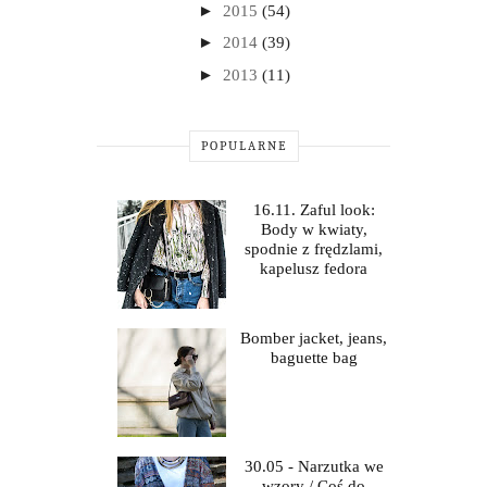
►
2015
(54)
►
2014
(39)
►
2013
(11)
POPULARNE
16.11. Zaful look:
Body w kwiaty,
spodnie z frędzlami,
kapelusz fedora
Bomber jacket, jeans,
baguette bag
30.05 - Narzutka we
wzory / Coś do