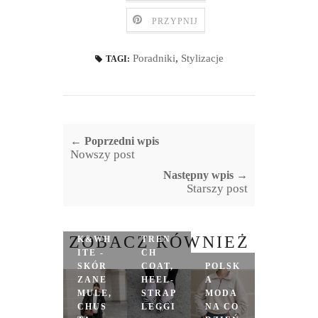
PRZYPNIJ
Poradniki
,
Stylizacje
TAGI:
← Poprzedni wpis
Nowszy post
Następny wpis →
Starszy post
BLAC
BLAC
K
ZOBACZ RÓWNIEŻ
K&WH
TREN
ITE -
CH
SKÓR
COAT,
POLSK
ZANE
HEEL-
A
MULE,
STRAP
MODA
CHUS
LEGGI
NA CO