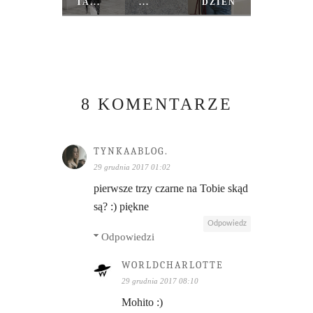
TA...
...
DZIEŃ
8 KOMENTARZE
TYNKAABLOG.
29 grudnia 2017 01:02
pierwsze trzy czarne na Tobie skąd
są? :) piękne
Odpowiedz
Odpowiedzi
WORLDCHARLOTTE
29 grudnia 2017 08:10
Mohito :)