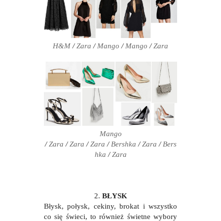
H&M
/
Zara
/
Mango
/
Mango
/
Zara
Mango
/
Zara
/
Zara
/
Zara
/
Bershka
/
Zara
/
Bers
hka
/
Zara
2.
BŁYSK
Błysk, połysk, cekiny, brokat i wszystko
co się świeci, to również świetne wybory