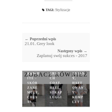
Stylizacje
TAGI:
← Poprzedni wpis
21.01. Grey look
Następny wpis →
Zaplanuj swój sukces - 2017
BLAC
BLAC
K
ZOBACZ RÓWNIEŻ
K&WH
TREN
LNIAN
ITE -
CH
Y,
SKÓR
COAT,
HAFT
ZANE
HEEL-
OWAN
MULE,
STRAP
Y
CHUS
LEGGI
KOMP
TA...
...
LET