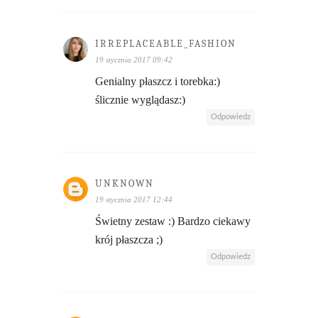
IRREPLACEABLE_FASHION
19 stycznia 2017 09:42
Genialny płaszcz i torebka:)
ślicznie wyglądasz:)
Odpowiedz
UNKNOWN
19 stycznia 2017 12:44
Świetny zestaw :) Bardzo ciekawy
krój płaszcza ;)
Odpowiedz