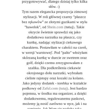
przygotowywać, dlatego dzisiaj tylko kilka
słów. :)
Tym razem elegancka propozycja zimowej
stylizacji. W roli głównej czarny "płaszcz
bez rękawów" ze złotymi guzikami w stylu
"hawelok", od
Shein.com (
tutaj
)
. Takie
okrycie świetnie sprawdzi się jako
dodatkowa narzutka na płaszcz, czy
kurtkę, nadając stylizacji ciekawego
charakteru. Postawiłam w całości na czerń,
w wersji 'warstowej'. Pod "palto" włożyłam
skórzaną kurtkę w duecie ze swetrem oraz
golf, dzięki czemu zrezygnowałam z
szalika. Dla podkreślenia ciekawie
okrojonego dołu narzutki, wybrałam
cieliste rajstopy oraz kozaki za kolano.
Jako jedyny dodatek - torebka w kształcie
podkowy od
Zaful.com (tutaj)
. Jest bardzo
pojemna, w środku ma organizer, a dzięki
dodatkowemu, regulowanemu paskowi,
możemy ją nosić zarówno w ręce, jak i na
ramieniu. Jak Wam się podoba taka