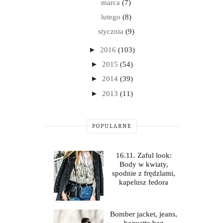
marca
(7)
lutego
(8)
stycznia
(9)
►
2016
(103)
►
2015
(54)
►
2014
(39)
►
2013
(11)
POPULARNE
16.11. Zaful look:
Body w kwiaty,
spodnie z frędzlami,
kapelusz fedora
Bomber jacket, jeans,
baguette bag