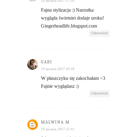
19 stycznia 2017 17:54
Fajna stylizacja :) Narzutka
wygląda świetniei dodaje uroku!
Gingerheadlife.blogspot.com
Odpowiedz
GABI
19 stycznia 2017 18:18
W płaszczyku się zakochałam <3
Fajnie wyglądasz :)
Odpowiedz
MALWINA M
19 stycznia 2017 22:41