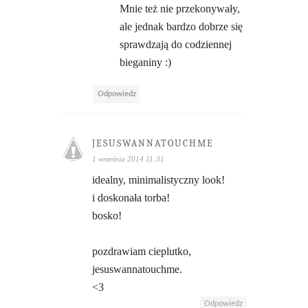
Mnie też nie przekonywały,
ale jednak bardzo dobrze się
sprawdzają do codziennej
bieganiny :)
Odpowiedz
JESUSWANNATOUCHME
1 września 2014 11:31
idealny, minimalistyczny look!
i doskonała torba!
bosko!
pozdrawiam cieplutko,
jesuswannatouchme.
<3
Odpowiedz