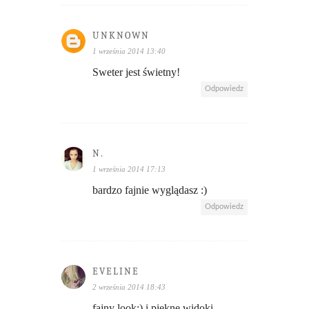
UNKNOWN
1 września 2014 13:40
Sweter jest świetny!
Odpowiedz
N.
1 września 2014 17:13
bardzo fajnie wyglądasz :)
Odpowiedz
EVELINE
2 września 2014 18:43
fajny look:) i piękne widoki