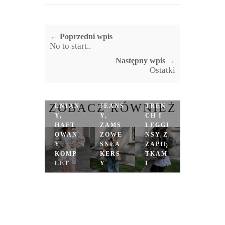
← Poprzedni wpis
No to start..
Następny wpis →
Ostatki
PARK
A,
ZOBACZ RÓWNIEŻ
LNIAN
JEANS
TREN
Y,
Y,
CH I
HAFT
ZAMS
LEGGI
OWAN
ZOWE
NSY Z
Y
SNEA
ZAPIĘ
KOMP
KERS
TKAM
LET
Y
I