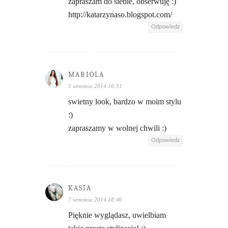
zapraszam do siebie, obserwuję :)
http://katarzynaso.blogspot.com/
Odpowiedz
MARIOLA
5 września 2014 16:31
swietny look, bardzo w moim stylu
:)
zapraszamy w wolnej chwili :)
Odpowiedz
KASIA
7 września 2014 18:46
Pięknie wyglądasz, uwielbiam