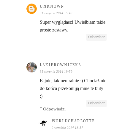
UNKNOWN
31 sierpnia 2014 15:43
Super wyglądasz! Uwielbiam takie
proste zestawy.
Odpowiedz
LAKIEROWNICZKA
31 sierpnia 2014 19:59
Fajnie, tak neutralnie :) Chociaż nie
do końca przekonują mnie te buty
:)
Odpowiedz
Odpowiedzi
WORLDCHARLOTTE
2 września 2014 18:57