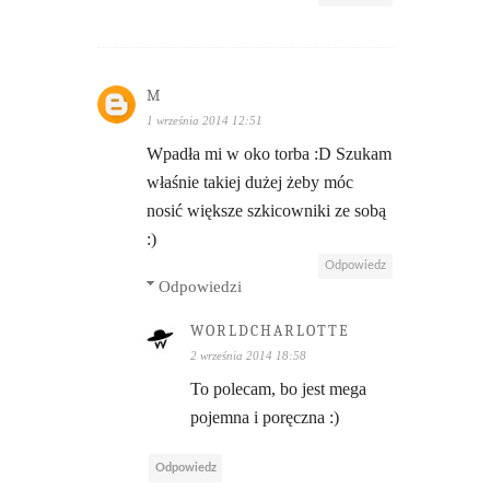
M
1 września 2014 12:51
Wpadła mi w oko torba :D Szukam
właśnie takiej dużej żeby móc
nosić większe szkicowniki ze sobą
:)
Odpowiedz
Odpowiedzi
WORLDCHARLOTTE
2 września 2014 18:58
To polecam, bo jest mega
pojemna i poręczna :)
Odpowiedz