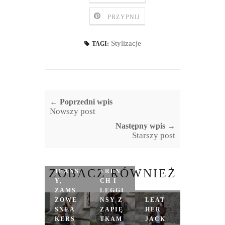
PRZYPNIJ
Stylizacje
TAGI:
← Poprzedni wpis
Nowszy post
Następny wpis →
Starszy post
PARK
A,
ZOBACZ RÓWNIEŻ
JEANS
TREN
Y,
CH I
ZAMS
LEGGI
ZOWE
NSY Z
LEAT
SNEA
ZAPIĘ
HER
KERS
TKAM
JACK