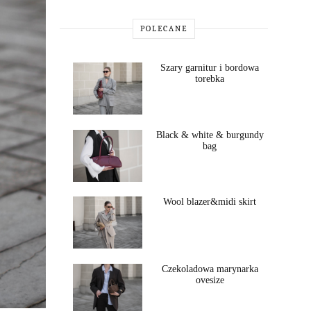
POLECANE
Szary garnitur i bordowa
torebka
Black & white & burgundy
bag
Wool blazer&midi skirt
Czekoladowa marynarka
ovesize