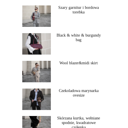
Szary garnitur i bordowa
torebka
Black & white & burgundy
bag
Wool blazer&midi skirt
Czekoladowa marynarka
ovesize
Skórzana kurtka, wełniane
spodnie, kwadratowe
czółenka