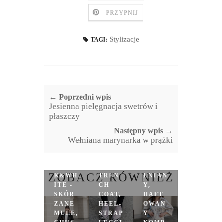
PRZYPNIJ
Stylizacje
TAGI:
← Poprzedni wpis
Jesienna pielęgnacja swetrów i
płaszczy
Następny wpis →
Wełniana marynarka w prążki
BLAC
BLAC
K
ZOBACZ RÓWNIEŻ
K&WH
TREN
LNIAN
ITE -
CH
Y,
SKÓR
COAT,
HAFT
ZANE
HEEL-
OWAN
MULE,
STRAP
Y