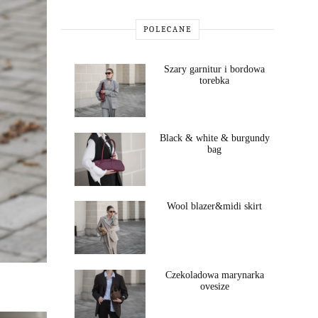
POLECANE
Szary garnitur i bordowa
torebka
Black & white & burgundy
bag
Wool blazer&midi skirt
Czekoladowa marynarka
ovesize