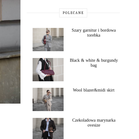
POLECANE
Szary garnitur i bordowa
torebka
Black & white & burgundy
bag
Wool blazer&midi skirt
Czekoladowa marynarka
ovesize