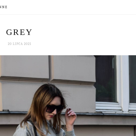
NNE
GREY
20 LIPCA 2021