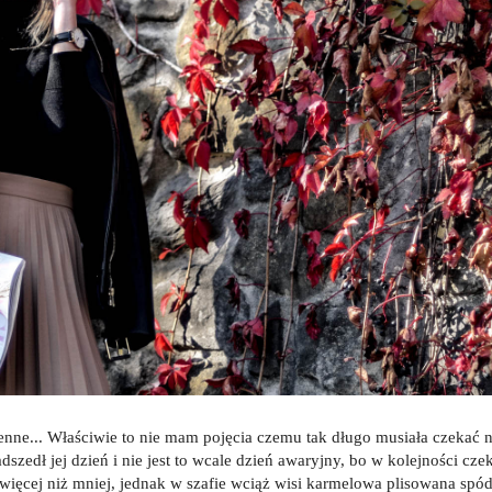
dzienne... Właściwie to nie mam pojęcia czemu tak długo musiała czekać 
dszedł jej dzień i nie jest to wcale dzień awaryjny, bo w kolejności cze
e więcej niż mniej, jednak w szafie wciąż wisi karmelowa plisowana spód