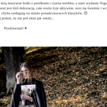
 leżą masywne botki z perełkami i czarna torebka, a stare wydanie Vog
ent jest dziś dekoracją, cała reszta żyje aktywnie, nosi się świetnie i w
u, chyba zasługują na miano ponadczasowych klasyków. 😊
 jesieni, że nie jest złota jak wtedy...
Pozdrawiam!
♥