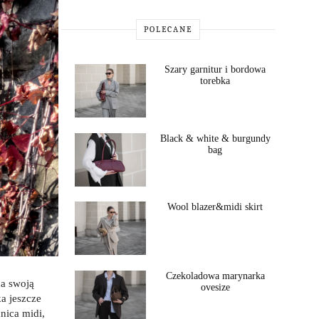
POLECANE
Szary garnitur i bordowa
torebka
Black & white & burgundy
bag
Wool blazer&midi skirt
Czekoladowa marynarka
na swoją
ovesize
ka jeszcze
nica midi,