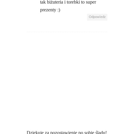
tak biżuteria i torebki to super
prezenty :)
Odpowiedz
Dziękuję za pozostawienie po sobie śladu!