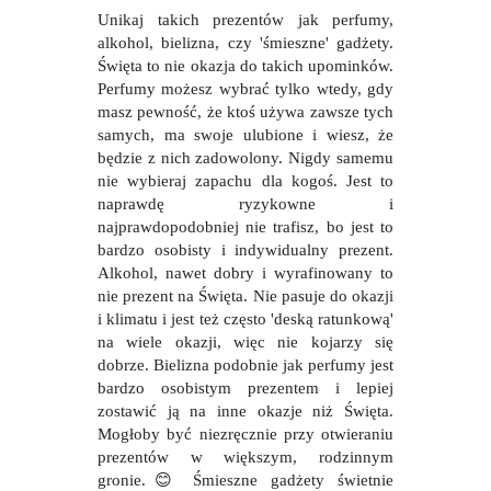
Unikaj takich prezentów jak perfumy,
alkohol, bielizna, czy 'śmieszne' gadżety.
Święta to nie okazja do takich upominków.
Perfumy możesz wybrać tylko wtedy, gdy
masz pewność, że ktoś używa zawsze tych
samych, ma swoje ulubione i wiesz, że
będzie z nich zadowolony. Nigdy samemu
nie wybieraj zapachu dla kogoś. Jest to
naprawdę ryzykowne i
najprawdopodobniej nie trafisz, bo jest to
bardzo osobisty i indywidualny prezent.
Alkohol, nawet dobry i wyrafinowany to
nie prezent na Święta. Nie pasuje do okazji
i klimatu i jest też często 'deską ratunkową'
na wiele okazji, więc nie kojarzy się
dobrze. Bielizna podobnie jak perfumy jest
bardzo osobistym prezentem i lepiej
zostawić ją na inne okazje niż Święta.
Mogłoby być niezręcznie przy otwieraniu
prezentów w większym, rodzinnym
gronie.
😊
Śmieszne gadżety świetnie