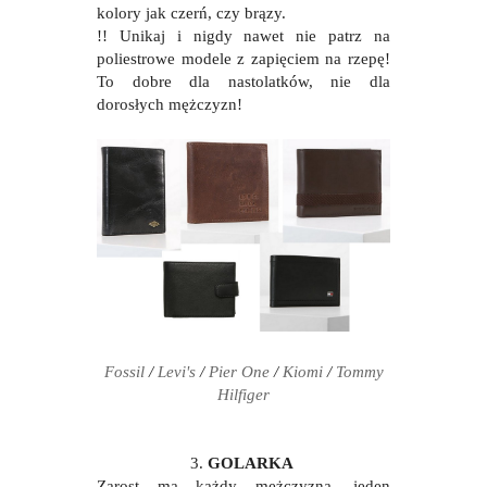
kolory jak czerń, czy brązy.
!! Unikaj i nigdy nawet nie patrz na
poliestrowe modele z zapięciem na rzepę!
To dobre dla nastolatków, nie dla
dorosłych mężczyzn!
Fossil
/
Levi's
/
Pier One
/
Kiomi
/
Tommy
Hilfiger
3.
GOLARKA
Zarost ma każdy mężczyzna, jeden