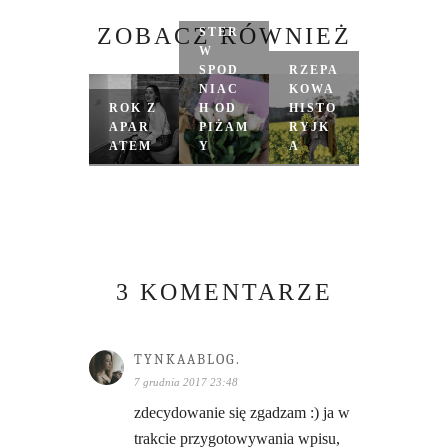
MAGI
ZOBACZ RÓWNIEŻ
STER
W
SPOD
RZEPA
NIAC
KOWA
ROK Z
H OD
HISTO
APAR
PIŻAM
RYJK
ATEM
Y
A
3 KOMENTARZE
TYNKAABLOG.
7 grudnia 2017 23:48
zdecydowanie się zgadzam :) ja w
trakcie przygotowywania wpisu,