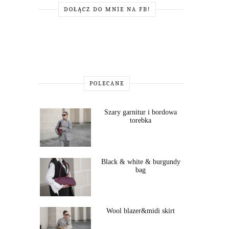
DOŁĄCZ DO MNIE NA FB!
POLECANE
Szary garnitur i bordowa
torebka
Black & white & burgundy
bag
Wool blazer&midi skirt