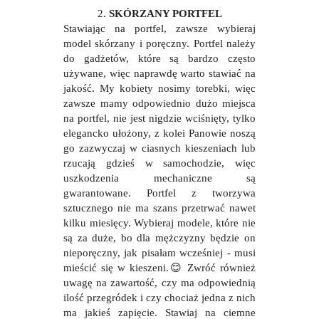
2.
SKÓRZANY PORTFEL
Stawiając na portfel, zawsze wybieraj
model skórzany i poręczny. Portfel należy
do gadżetów, które są bardzo często
używane, więc naprawdę warto stawiać na
jakość. My kobiety nosimy torebki, więc
zawsze mamy odpowiednio dużo miejsca
na portfel, nie jest nigdzie wciśnięty, tylko
elegancko ułożony, z kolei Panowie noszą
go zazwyczaj w ciasnych kieszeniach lub
rzucają gdzieś w samochodzie, więc
uszkodzenia mechaniczne są
gwarantowane. Portfel z tworzywa
sztucznego nie ma szans przetrwać nawet
kilku miesięcy. Wybieraj modele, które nie
są za duże, bo dla mężczyzny będzie on
nieporęczny, jak pisałam wcześniej - musi
mieścić się w kieszeni.
😊
Zwróć również
uwagę na zawartość, czy ma odpowiednią
ilość przegródek i czy chociaż jedna z nich
ma jakieś zapięcie. Stawiaj na ciemne