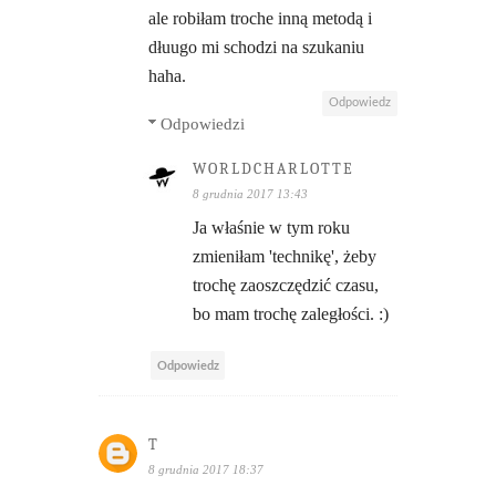
ale robiłam troche inną metodą i
dłuugo mi schodzi na szukaniu
haha.
Odpowiedz
Odpowiedzi
WORLDCHARLOTTE
8 grudnia 2017 13:43
Ja właśnie w tym roku
zmieniłam 'technikę', żeby
trochę zaoszczędzić czasu,
bo mam trochę zaległości. :)
Odpowiedz
T
8 grudnia 2017 18:37