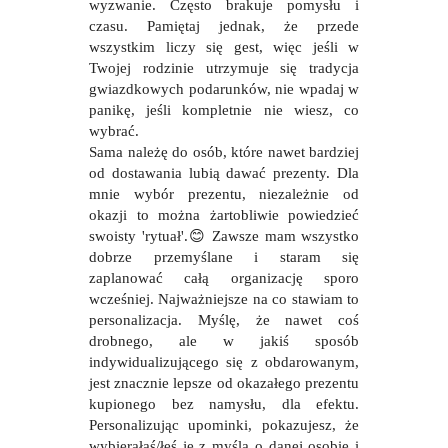
wyzwanie. Często brakuje pomysłu i
czasu. Pamiętaj jednak, że przede
wszystkim liczy się gest, więc jeśli w
Twojej rodzinie utrzymuje się tradycja
gwiazdkowych podarunków, nie wpadaj w
panikę, jeśli kompletnie nie wiesz, co
wybrać.
Sama należę do osób, które nawet bardziej
od dostawania lubią dawać prezenty. Dla
mnie wybór prezentu, niezależnie od
okazji to można żartobliwie powiedzieć
swoisty 'rytuał'.
😊
Zawsze mam wszystko
dobrze przemyślane i staram się
zaplanować całą organizację sporo
wcześniej. Najważniejsze na co stawiam to
personalizacja. Myślę, że nawet coś
drobnego, ale w jakiś sposób
indywidualizującego się z obdarowanym,
jest znacznie lepsze od okazałego prezentu
kupionego bez namysłu, dla efektu.
Personalizując upominki, pokazujesz, że
wybierałaś/łeś je z myślą o danej osobie i