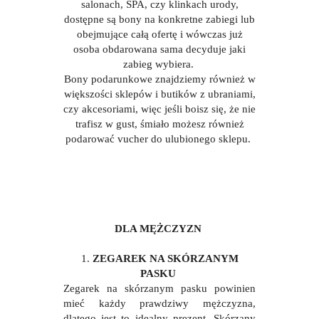
salonach, SPA, czy klinkach urody,
dostępne są bony na konkretne zabiegi lub
obejmujące całą ofertę i wówczas już
osoba obdarowana sama decyduje jaki
zabieg wybiera.
Bony podarunkowe znajdziemy również w
większości sklepów i butików z ubraniami,
czy akcesoriami, więc jeśli boisz się, że nie
trafisz w gust, śmiało możesz również
podarować vucher do ulubionego sklepu.
DLA MĘŻCZYZN
1.
ZEGAREK NA SKÓRZANYM
PASKU
Zegarek na skórzanym pasku powinien
mieć każdy prawdziwy mężczyzna,
dlatego jest to idealny prezent. Skórzany