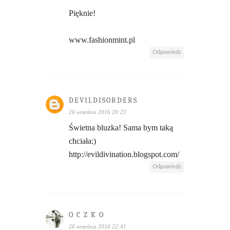
Pięknie!
www.fashionmint.pl
Odpowiedz
DEVILDISORDERS
26 września 2016 20:23
Świetna bluzka! Sama bym taką
chciała:)
http://evildivination.blogspot.com/
Odpowiedz
O C Z K O
26 września 2016 22:41