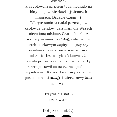
Witam! :)
Przygotowani na jesień? Już niedługo na
blogu pojawi się dawka jesiennych
inspiracji. Bądźcie czujni! :)
Odkryte ramiona nadal pozostają w
czołówce trendów, dziś mam dla Was ich
nieco inną odsłonę. Czarna bluzka z
wyciętymi ramiona (
tutaj
), dekoltem w
serek i ciekawym zapięciem przy szyi
świetnie sprawdzi się w wieczorowej
odsłonie. Jest na tyle efektowna, że
niewiele potrzeba do jej uzupełnienia. Tym
razem postawiłam na czarne spodnie i
wysokie szpilki oraz kolorowy akcent w
postaci torebki (
tutaj
)- i wieczorowy
look
gotowy.
Trzymajcie się! :)
Pozdrawiam!
Dołącz do mnie! :)