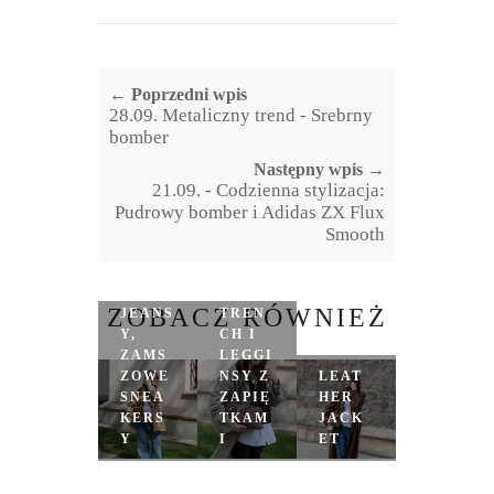
← Poprzedni wpis
28.09. Metaliczny trend - Srebrny
bomber
Następny wpis →
21.09. - Codzienna stylizacja:
Pudrowy bomber i Adidas ZX Flux
Smooth
PARK
A,
ZOBACZ RÓWNIEŻ
JEANS
TREN
Y,
CH I
ZAMS
LEGGI
ZOWE
NSY Z
LEAT
SNEA
ZAPIĘ
HER
KERS
TKAM
JACK
Y
I
ET