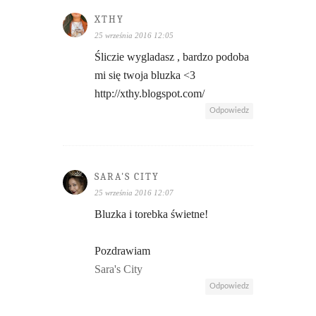
XTHY
25 września 2016 12:05
Śliczie wygladasz , bardzo podoba
mi się twoja bluzka <3
http://xthy.blogspot.com/
Odpowiedz
SARA'S CITY
25 września 2016 12:07
Bluzka i torebka świetne!
Pozdrawiam
Sara's City
Odpowiedz