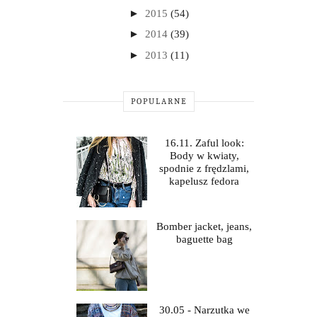
►
2015
(54)
►
2014
(39)
►
2013
(11)
POPULARNE
16.11. Zaful look:
Body w kwiaty,
spodnie z frędzlami,
kapelusz fedora
Bomber jacket, jeans,
baguette bag
30.05 - Narzutka we