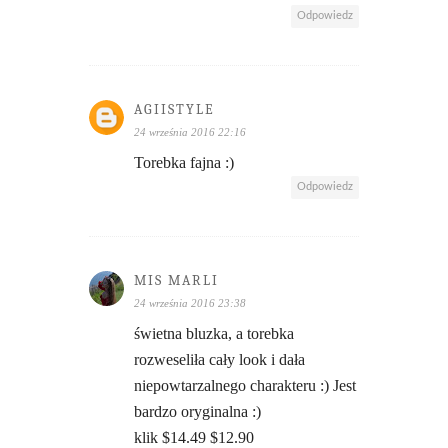
Odpowiedz
AGIISTYLE
24 września 2016 22:16
Torebka fajna :)
Odpowiedz
MIS MARLI
24 września 2016 23:38
świetna bluzka, a torebka
rozweseliła cały look i dała
niepowtarzalnego charakteru :) Jest
bardzo oryginalna :)
klik $14.49 $12.90