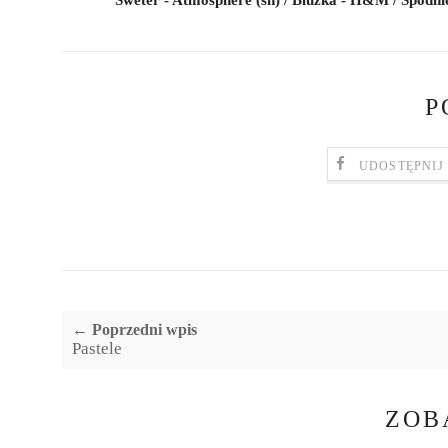
Sweter - Atmosphere (sh) / Bluzka - H&M / Spodnie
P
UDOSTĘPNIJ
← Poprzedni wpis
Pastele
ZOB