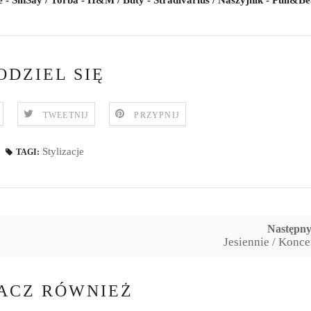
 - SinSay / Torba - H&M / Buty - Stradivarius / Naszyjnik - Pull&B
ODZIEL SIĘ
TWEETNIJ
PRZYPNIJ
Stylizacje
TAGI:
Następn
Jesiennie / Koncer
ACZ RÓWNIEŻ