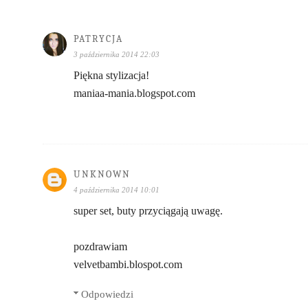
PATRYCJA
3 października 2014 22:03
Piękna stylizacja!
maniaa-mania.blogspot.com
UNKNOWN
4 października 2014 10:01
super set, buty przyciągają uwagę.
pozdrawiam
velvetbambi.blospot.com
Odpowiedzi