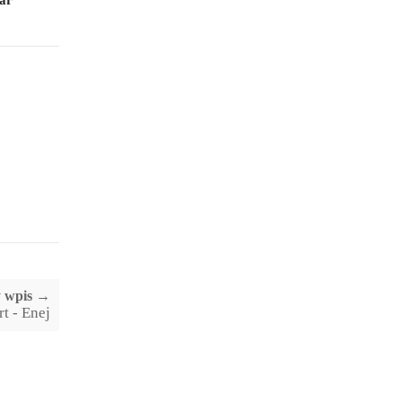
ear
y wpis →
t - Enej