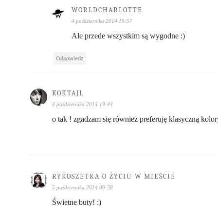
WORLDCHARLOTTE
4 października 2014 19:57
Ale przede wszystkim są wygodne :)
Odpowiedz
KOKTAJL
4 października 2014 19:44
o tak ! zgadzam się również preferuję klasyczną kolor
RYKOSZETKA O ŻYCIU W MIEŚCIE
5 października 2014 09:58
Świetne buty! :)