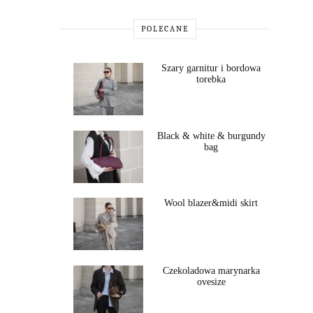
POLECANE
Szary garnitur i bordowa
torebka
Black & white & burgundy
bag
Wool blazer&midi skirt
Czekoladowa marynarka
ovesize